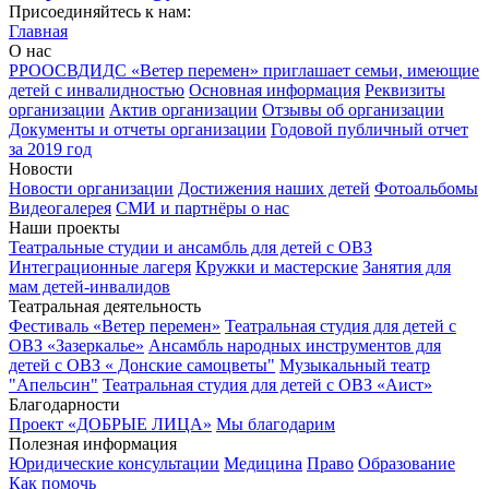
Присоединяйтесь к нам:
Главная
О нас
РРООСВДИДС «Ветер перемен» приглашает семьи, имеющие
детей с инвалидностью
Основная информация
Реквизиты
организации
Актив организации
Отзывы об организации
Документы и отчеты организации
Годовой публичный отчет
за 2019 год
Новости
Новости организации
Достижения наших детей
Фотоальбомы
Видеогалерея
СМИ и партнёры о нас
Наши проекты
Театральные студии и ансамбль для детей с ОВЗ
Интеграционные лагеря
Кружки и мастерские
Занятия для
мам детей-инвалидов
Театральная деятельность
Фестиваль «Ветер перемен»
Театральная студия для детей с
ОВЗ «Зазеркалье»
Ансамбль народных инструментов для
детей с ОВЗ « Донские самоцветы"
Музыкальный театр
"Апельсин"
Театральная студия для детей с ОВЗ «Аист»
Благодарности
Проект «ДОБРЫЕ ЛИЦА»
Мы благодарим
Полезная информация
Юридические консультации
Медицина
Право
Образование
Как помочь