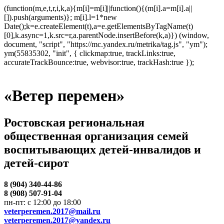
(function(m,e,t,r,i,k,a){m[i]=m[i]||function(){(m[i].a=m[i].a||
[]).push(arguments)}; m[i].l=1*new
Date();k=e.createElement(t),a=e.getElementsByTagName(t)
[0],k.async=1,k.src=r,a.parentNode.insertBefore(k,a)}) (window,
document, "script", "https://mc.yandex.ru/metrika/tag.js", "ym");
ym(55835302, "init", { clickmap:true, trackLinks:true,
accurateTrackBounce:true, webvisor:true, trackHash:true });
«Ветер перемен»
Ростовская региональная
общественная организация семей
воспитывающих детей-инвалидов и
детей-сирот
8 (904) 340-44-86
8 (908) 507-91-04
пн-пт: с 12:00 до 18:00
veterperemen.2017@mail.ru
veterperemen.2017@yandex.ru