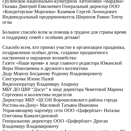
Грузинской национально-культурной Автономии «Вардзиа»
Гвазава Дмитрий Емилиевич Генеральный директор ООО
«Кондитерские Морозова» Казачков Сергей Леонидович
Индивидуальный предприниматель Ширинов Рамин Топчу
оглы
Большое спасибо всем за помощь в трудное для страны время
и поддержку семей с особыми детьми!
Спасибо всем, кто принял участие в организации праздника,
поздравлении особых деток, создание праздничного
настроения и ощущение волшебства:
Газете «Наше время» в лице главного редактора Южанской
Веры Николаевны и дружного коллектива
Деду Морозу Богданову Родиону Владимировичу
Снегурочке Илоне Палей
Видеооператору Владимиру Апарину
МБУ ДО ЦВР “Досуг” в лице директора Чеметевой Марина
Сергеевна и коллектива педагогов
Директору МБУ «ЦСОН Ворошиловского района города
Ростова-на-Дону» Масловой Татьяна Ивановна
Управляющему партнёру сети ООО «Циферблат» Наталье
Олеговны Камалетдиновой
Генеральному директору ООО «Циферблат» Дроган
Владимиру Владимировичу