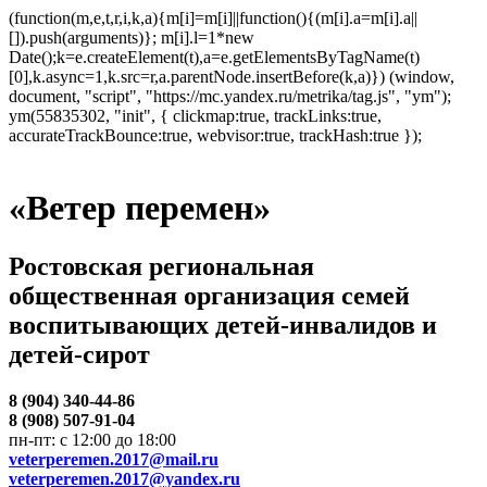
(function(m,e,t,r,i,k,a){m[i]=m[i]||function(){(m[i].a=m[i].a||
[]).push(arguments)}; m[i].l=1*new
Date();k=e.createElement(t),a=e.getElementsByTagName(t)
[0],k.async=1,k.src=r,a.parentNode.insertBefore(k,a)}) (window,
document, "script", "https://mc.yandex.ru/metrika/tag.js", "ym");
ym(55835302, "init", { clickmap:true, trackLinks:true,
accurateTrackBounce:true, webvisor:true, trackHash:true });
«Ветер перемен»
Ростовская региональная
общественная организация семей
воспитывающих детей-инвалидов и
детей-сирот
8 (904) 340-44-86
8 (908) 507-91-04
пн-пт: с 12:00 до 18:00
veterperemen.2017@mail.ru
veterperemen.2017@yandex.ru