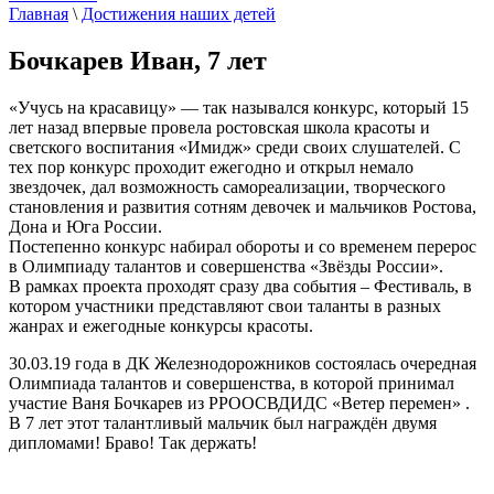
Главная
\
Достижения наших детей
Бочкарев Иван, 7 лет
«Учусь на красавицу» — так назывался конкурс, который 15
лет назад впервые провела ростовская школа красоты и
светского воспитания «Имидж» среди своих слушателей. С
тех пор конкурс проходит ежегодно и открыл немало
звездочек, дал возможность самореализации, творческого
становления и развития сотням девочек и мальчиков Ростова,
Дона и Юга России.
Постепенно конкурс набирал обороты и со временем перерос
в Олимпиаду талантов и совершенства «Звёзды России».
В рамках проекта проходят сразу два события – Фестиваль, в
котором участники представляют свои таланты в разных
жанрах и ежегодные конкурсы красоты.
30.03.19 года в ДК Железнодорожников состоялась очередная
Олимпиада талантов и совершенства, в которой принимал
участие Ваня Бочкарев из РРООСВДИДС «Ветер перемен» .
В 7 лет этот талантливый мальчик был награждён двумя
дипломами! Браво! Так держать!