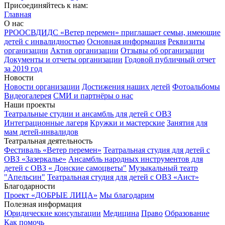
Присоединяйтесь к нам:
Главная
О нас
РРООСВДИДС «Ветер перемен» приглашает семьи, имеющие
детей с инвалидностью
Основная информация
Реквизиты
организации
Актив организации
Отзывы об организации
Документы и отчеты организации
Годовой публичный отчет
за 2019 год
Новости
Новости организации
Достижения наших детей
Фотоальбомы
Видеогалерея
СМИ и партнёры о нас
Наши проекты
Театральные студии и ансамбль для детей с ОВЗ
Интеграционные лагеря
Кружки и мастерские
Занятия для
мам детей-инвалидов
Театральная деятельность
Фестиваль «Ветер перемен»
Театральная студия для детей с
ОВЗ «Зазеркалье»
Ансамбль народных инструментов для
детей с ОВЗ « Донские самоцветы"
Музыкальный театр
"Апельсин"
Театральная студия для детей с ОВЗ «Аист»
Благодарности
Проект «ДОБРЫЕ ЛИЦА»
Мы благодарим
Полезная информация
Юридические консультации
Медицина
Право
Образование
Как помочь