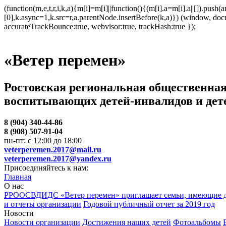
(function(m,e,t,r,i,k,a){m[i]=m[i]||function(){(m[i].a=m[i].a||[]).p
[0],k.async=1,k.src=r,a.parentNode.insertBefore(k,a)}) (window, docum
accurateTrackBounce:true, webvisor:true, trackHash:true });
«Ветер перемен»
Ростовская региональная общественная
воспитывающих детей-инвалидов и дет
8 (904) 340-44-86
8 (908) 507-91-04
пн-пт: с 12:00 до 18:00
veterperemen.2017@mail.ru
veterperemen.2017@yandex.ru
Присоединяйтесь к нам:
Главная
О нас
РРООСВДИДС «Ветер перемен» приглашает семьи, имеющие д
и отчеты организации
Годовой публичный отчет за 2019 год
Новости
Новости организации
Достижения наших детей
Фотоальбомы