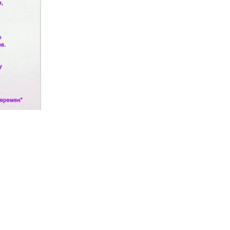
Ролик с поздравлением от детей —
https://t.me/veter