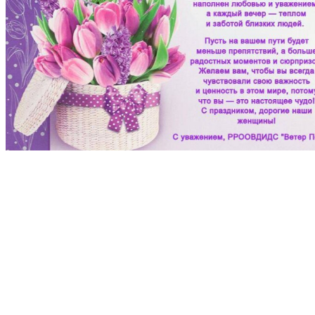
на главную
РРООСВДИДС "Ветер перемен"
344001 г. Ростов-на-Дону,
ул. Таганрогская 147, кв. 33‍
+7 (904) 340-44-86
+7 (908) 507-91-04‍
veterperemen.2017@mail.ru