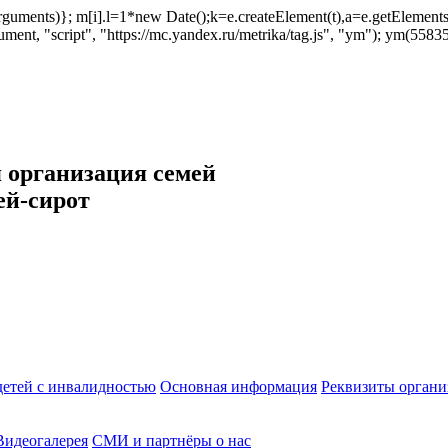
ush(arguments)}; m[i].l=1*new Date();k=e.createElement(t),a=e.getEleme
ent, "script", "https://mc.yandex.ru/metrika/tag.js", "ym"); ym(558353
 организация семей
ей-сирот
етей с инвалидностью
Основная информация
Реквизиты органи
Видеогалерея
СМИ и партнёры о нас