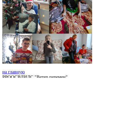
на главную
РРООСВДИДС "Ветер перемен"
344001 г. Ростов-на-Дону,
ул. Таганрогская 147, кв. 33‍
+7 (904) 340-44-86
+7 (908) 507-91-04‍
veterperemen.2017@mail.ru
veterperemen.2017@yandex.ru