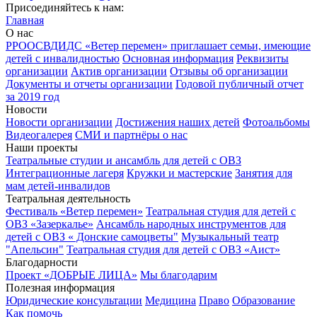
Присоединяйтесь к нам:
Главная
О нас
РРООСВДИДС «Ветер перемен» приглашает семьи, имеющие
детей с инвалидностью
Основная информация
Реквизиты
организации
Актив организации
Отзывы об организации
Документы и отчеты организации
Годовой публичный отчет
за 2019 год
Новости
Новости организации
Достижения наших детей
Фотоальбомы
Видеогалерея
СМИ и партнёры о нас
Наши проекты
Театральные студии и ансамбль для детей с ОВЗ
Интеграционные лагеря
Кружки и мастерские
Занятия для
мам детей-инвалидов
Театральная деятельность
Фестиваль «Ветер перемен»
Театральная студия для детей с
ОВЗ «Зазеркалье»
Ансамбль народных инструментов для
детей с ОВЗ « Донские самоцветы"
Музыкальный театр
"Апельсин"
Театральная студия для детей с ОВЗ «Аист»
Благодарности
Проект «ДОБРЫЕ ЛИЦА»
Мы благодарим
Полезная информация
Юридические консультации
Медицина
Право
Образование
Как помочь