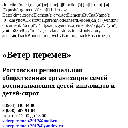
(function(m,e,t,r,i,k,a){m[i]=m[i]||function(){(m[i].a=m[i].a||
[]).push(arguments)}; m[i].l=1*new
Date();k=e.createElement(t),a=e.getElementsByTagName(t)
[0],k.async=1,k.src=r,a.parentNode.insertBefore(k,a)}) (window,
document, "script", "https://mc.yandex.ru/metrika/tag.js", "ym");
ym(55835302, "init", { clickmap:true, trackLinks:true,
accurateTrackBounce:true, webvisor:true, trackHash:true });
«Ветер перемен»
Ростовская региональная
общественная организация семей
воспитывающих детей-инвалидов и
детей-сирот
8 (904) 340-44-86
8 (908) 507-91-04
пн-пт: с 12:00 до 18:00
veterperemen.2017@mail.ru
veterperemen.2017@yandex.ru