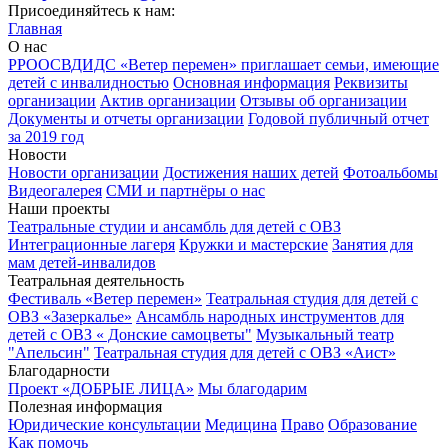
Присоединяйтесь к нам:
Главная
О нас
РРООСВДИДС «Ветер перемен» приглашает семьи, имеющие
детей с инвалидностью
Основная информация
Реквизиты
организации
Актив организации
Отзывы об организации
Документы и отчеты организации
Годовой публичный отчет
за 2019 год
Новости
Новости организации
Достижения наших детей
Фотоальбомы
Видеогалерея
СМИ и партнёры о нас
Наши проекты
Театральные студии и ансамбль для детей с ОВЗ
Интеграционные лагеря
Кружки и мастерские
Занятия для
мам детей-инвалидов
Театральная деятельность
Фестиваль «Ветер перемен»
Театральная студия для детей с
ОВЗ «Зазеркалье»
Ансамбль народных инструментов для
детей с ОВЗ « Донские самоцветы"
Музыкальный театр
"Апельсин"
Театральная студия для детей с ОВЗ «Аист»
Благодарности
Проект «ДОБРЫЕ ЛИЦА»
Мы благодарим
Полезная информация
Юридические консультации
Медицина
Право
Образование
Как помочь