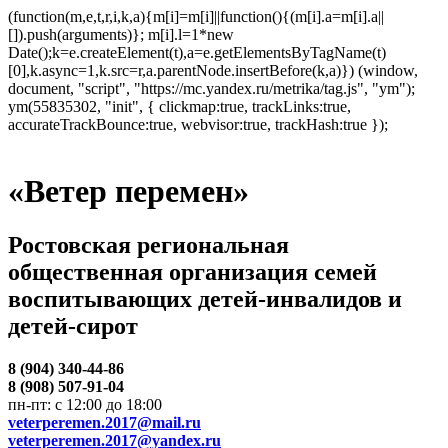
(function(m,e,t,r,i,k,a){m[i]=m[i]||function(){(m[i].a=m[i].a||
[]).push(arguments)}; m[i].l=1*new
Date();k=e.createElement(t),a=e.getElementsByTagName(t)
[0],k.async=1,k.src=r,a.parentNode.insertBefore(k,a)}) (window,
document, "script", "https://mc.yandex.ru/metrika/tag.js", "ym");
ym(55835302, "init", { clickmap:true, trackLinks:true,
accurateTrackBounce:true, webvisor:true, trackHash:true });
«Ветер перемен»
Ростовская региональная
общественная организация семей
воспитывающих детей-инвалидов и
детей-сирот
8 (904) 340-44-86
8 (908) 507-91-04
пн-пт: с 12:00 до 18:00
veterperemen.2017@mail.ru
veterperemen.2017@yandex.ru