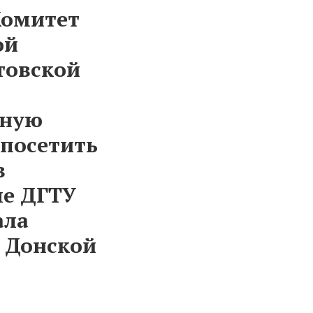
Комитет
ой
товской
нную
посетить
в
ле ДГТУ
ала
 Донской