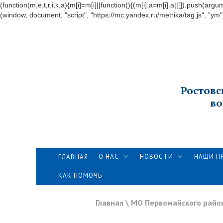
(function(m,e,t,r,i,k,a){m[i]=m[i]||function(){(m[i].a=m[i].a||[]).push
(window, document, "script", "https://mc.yandex.ru/metrika/tag.js", "ym"
Ростовс
во
О НАС
НОВОСТИ
НАШИ П
ГЛАВНАЯ
КАК ПОМОЧЬ
Главная
\
МО Первомайского район