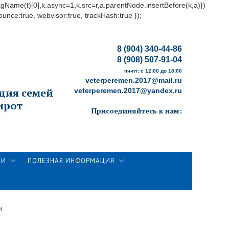
yTagName(t)[0],k.async=1,k.src=r,a.parentNode.insertBefore(k,a)})
ounce:true, webvisor:true, trackHash:true });
8 (904) 340-44-86
8 (908) 507-91-04
пн-пт: с 12:00 до 18:00
veterperemen.2017@mail.ru
ция семей
veterperemen.2017@yandex.ru
ирот
Присоединяйтесь к нам:
ТИ
ПОЛЕЗНАЯ ИНФОРМАЦИЯ
и