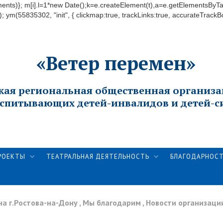
(arguments)}; m[i].l=1*new Date();k=e.createElement(t),a=e.getElementsB
); ym(55835302, "init", { clickmap:true, trackLinks:true, accurateTrackB
«Ветер перемен»
кая региональная общественная организа
спитывающих детей-инвалидов и детей-с
РОЕКТЫ
ТЕАТРАЛЬНАЯ ДЕЯТЕЛЬНОСТЬ
БЛАГОДАРНОС
а г.Ростова-на-Дону
,
Мы благодарим
,
Новости организаци