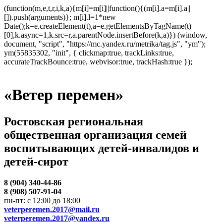
(function(m,e,t,r,i,k,a){m[i]=m[i]||function(){(m[i].a=m[i].a||
[]).push(arguments)}; m[i].l=1*new
Date();k=e.createElement(t),a=e.getElementsByTagName(t)
[0],k.async=1,k.src=r,a.parentNode.insertBefore(k,a)}) (window,
document, "script", "https://mc.yandex.ru/metrika/tag.js", "ym");
ym(55835302, "init", { clickmap:true, trackLinks:true,
accurateTrackBounce:true, webvisor:true, trackHash:true });
«Ветер перемен»
Ростовская региональная
общественная организация семей
воспитывающих детей-инвалидов и
детей-сирот
8 (904) 340-44-86
8 (908) 507-91-04
пн-пт: с 12:00 до 18:00
veterperemen.2017@mail.ru
veterperemen.2017@yandex.ru