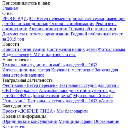
Присоединяйтесь к нам:
Главная
О нас
РРООСВДИДС «Ветер перемен» приглашает семьи, имеющие
детей с инвалидностью
Основная информация
Реквизиты
организации
Актив организации
Отзывы об организации
Документы и отчеты организации
Годовой публичный отчет
за 2019 год
Новости
Новости организации
Достижения наших детей
Фотоальбомы
Видеогалерея
СМИ и партнёры о нас
Наши проекты
Театральные студии и ансамбль для детей с ОВЗ
Интеграционные лагеря
Кружки и мастерские
Занятия для
мам детей-инвалидов
Театральная деятельность
Фестиваль «Ветер перемен»
Театральная студия для детей с
ОВЗ «Зазеркалье»
Ансамбль народных инструментов для
детей с ОВЗ « Донские самоцветы"
Музыкальный театр
"Апельсин"
Театральная студия для детей с ОВЗ «Аист»
Благодарности
Проект «ДОБРЫЕ ЛИЦА»
Мы благодарим
Полезная информация
Юридические консультации
Медицина
Право
Образование
Как помочь