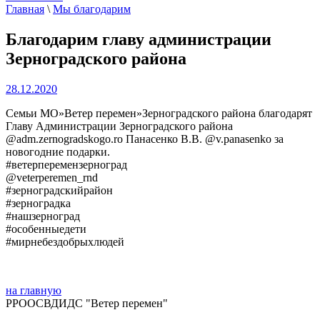
Главная
\
Мы благодарим
Благодарим главу администрации
Зерноградского района
28.12.2020
Семьи МО»Ветер перемен»Зерноградского района благодарят
Главу Администрации Зерноградского района
@adm.zernogradskogo.ro Панасенко В.В. @v.panasenko за
новогодние подарки.
#ветерперемензерноград
@veterperemen_rnd
#зерноградскийрайон
#зерноградка
#нашзерноград
#особенныедети
#мирнебездобрыхлюдей
на главную
РРООСВДИДС "Ветер перемен"