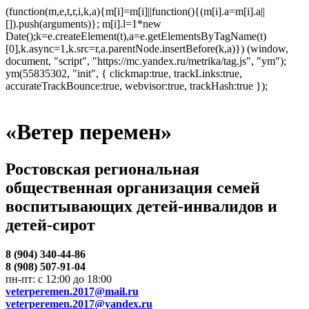
(function(m,e,t,r,i,k,a){m[i]=m[i]||function(){(m[i].a=m[i].a||
[]).push(arguments)}; m[i].l=1*new
Date();k=e.createElement(t),a=e.getElementsByTagName(t)
[0],k.async=1,k.src=r,a.parentNode.insertBefore(k,a)}) (window,
document, "script", "https://mc.yandex.ru/metrika/tag.js", "ym");
ym(55835302, "init", { clickmap:true, trackLinks:true,
accurateTrackBounce:true, webvisor:true, trackHash:true });
«Ветер перемен»
Ростовская региональная
общественная организация семей
воспитывающих детей-инвалидов и
детей-сирот
8 (904) 340-44-86
8 (908) 507-91-04
пн-пт: с 12:00 до 18:00
veterperemen.2017@mail.ru
veterperemen.2017@yandex.ru