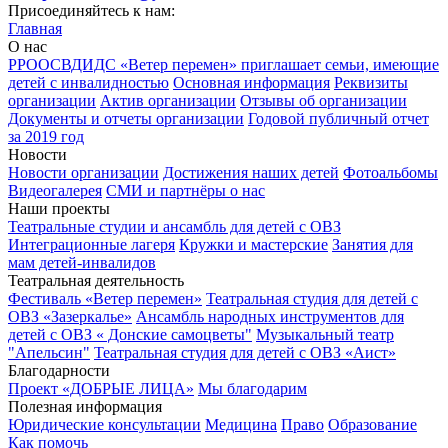
Присоединяйтесь к нам:
Главная
О нас
РРООСВДИДС «Ветер перемен» приглашает семьи, имеющие
детей с инвалидностью
Основная информация
Реквизиты
организации
Актив организации
Отзывы об организации
Документы и отчеты организации
Годовой публичный отчет
за 2019 год
Новости
Новости организации
Достижения наших детей
Фотоальбомы
Видеогалерея
СМИ и партнёры о нас
Наши проекты
Театральные студии и ансамбль для детей с ОВЗ
Интеграционные лагеря
Кружки и мастерские
Занятия для
мам детей-инвалидов
Театральная деятельность
Фестиваль «Ветер перемен»
Театральная студия для детей с
ОВЗ «Зазеркалье»
Ансамбль народных инструментов для
детей с ОВЗ « Донские самоцветы"
Музыкальный театр
"Апельсин"
Театральная студия для детей с ОВЗ «Аист»
Благодарности
Проект «ДОБРЫЕ ЛИЦА»
Мы благодарим
Полезная информация
Юридические консультации
Медицина
Право
Образование
Как помочь