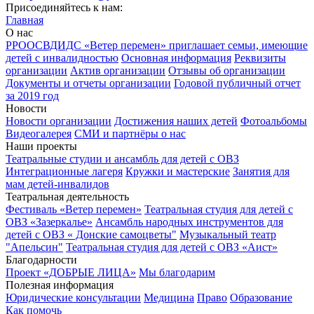
Присоединяйтесь к нам:
Главная
О нас
РРООСВДИДС «Ветер перемен» приглашает семьи, имеющие
детей с инвалидностью
Основная информация
Реквизиты
организации
Актив организации
Отзывы об организации
Документы и отчеты организации
Годовой публичный отчет
за 2019 год
Новости
Новости организации
Достижения наших детей
Фотоальбомы
Видеогалерея
СМИ и партнёры о нас
Наши проекты
Театральные студии и ансамбль для детей с ОВЗ
Интеграционные лагеря
Кружки и мастерские
Занятия для
мам детей-инвалидов
Театральная деятельность
Фестиваль «Ветер перемен»
Театральная студия для детей с
ОВЗ «Зазеркалье»
Ансамбль народных инструментов для
детей с ОВЗ « Донские самоцветы"
Музыкальный театр
"Апельсин"
Театральная студия для детей с ОВЗ «Аист»
Благодарности
Проект «ДОБРЫЕ ЛИЦА»
Мы благодарим
Полезная информация
Юридические консультации
Медицина
Право
Образование
Как помочь