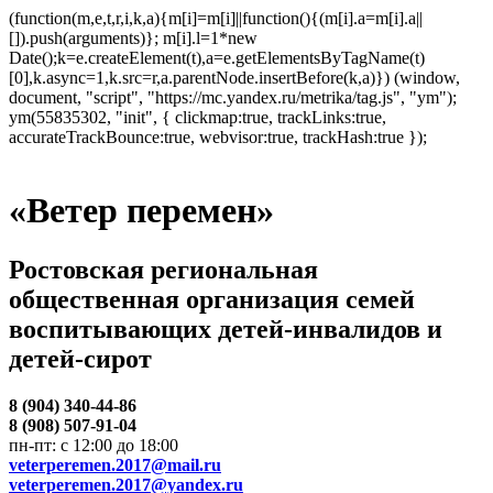
(function(m,e,t,r,i,k,a){m[i]=m[i]||function(){(m[i].a=m[i].a||
[]).push(arguments)}; m[i].l=1*new
Date();k=e.createElement(t),a=e.getElementsByTagName(t)
[0],k.async=1,k.src=r,a.parentNode.insertBefore(k,a)}) (window,
document, "script", "https://mc.yandex.ru/metrika/tag.js", "ym");
ym(55835302, "init", { clickmap:true, trackLinks:true,
accurateTrackBounce:true, webvisor:true, trackHash:true });
«Ветер перемен»
Ростовская региональная
общественная организация семей
воспитывающих детей-инвалидов и
детей-сирот
8 (904) 340-44-86
8 (908) 507-91-04
пн-пт: с 12:00 до 18:00
veterperemen.2017@mail.ru
veterperemen.2017@yandex.ru