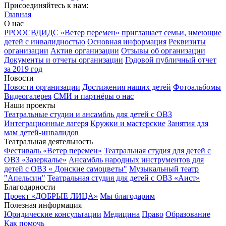
Присоединяйтесь к нам:
Главная
О нас
РРООСВДИДС «Ветер перемен» приглашает семьи, имеющие
детей с инвалидностью
Основная информация
Реквизиты
организации
Актив организации
Отзывы об организации
Документы и отчеты организации
Годовой публичный отчет
за 2019 год
Новости
Новости организации
Достижения наших детей
Фотоальбомы
Видеогалерея
СМИ и партнёры о нас
Наши проекты
Театральные студии и ансамбль для детей с ОВЗ
Интеграционные лагеря
Кружки и мастерские
Занятия для
мам детей-инвалидов
Театральная деятельность
Фестиваль «Ветер перемен»
Театральная студия для детей с
ОВЗ «Зазеркалье»
Ансамбль народных инструментов для
детей с ОВЗ « Донские самоцветы"
Музыкальный театр
"Апельсин"
Театральная студия для детей с ОВЗ «Аист»
Благодарности
Проект «ДОБРЫЕ ЛИЦА»
Мы благодарим
Полезная информация
Юридические консультации
Медицина
Право
Образование
Как помочь