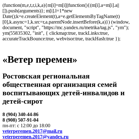
(function(m,e,t,r,i,k,a){m[i]=m[i]||function(){(m[i].a=m[i].a||
[]).push(arguments)}; m[i].l=1*new
Date();k=e.createElement(t),a=e.getElementsByTagName(t)
[0],k.async=1,k.src=r,a.parentNode.insertBefore(k,a)}) (window,
document, "script", "https://mc.yandex.ru/metrika/tag.js", "ym");
ym(55835302, "init", { clickmap:true, trackLinks:true,
accurateTrackBounce:true, webvisor:true, trackHash:true });
«Ветер перемен»
Ростовская региональная
общественная организация семей
воспитывающих детей-инвалидов и
детей-сирот
8 (904) 340-44-86
8 (908) 507-91-04
пн-пт: с 12:00 до 18:00
veterperemen.2017@mail.ru
veterperemen.2017@yandex.ru