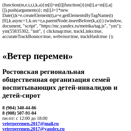
(function(m,e,t,r,i,k,a){m[i]=m[i]||function(){(m[i].a=m[i].a||
[]).push(arguments)}; m[i].l=1*new
Date();k=e.createElement(t),a=e.getElementsByTagName(t)
[0],k.async=1,k.src=r,a.parentNode.insertBefore(k,a)}) (window,
document, "script", "https://mc.yandex.ru/metrika/tag.js", "ym");
ym(55835302, "init", { clickmap:true, trackLinks:true,
accurateTrackBounce:true, webvisor:true, trackHash:true });
«Ветер перемен»
Ростовская региональная
общественная организация семей
воспитывающих детей-инвалидов и
детей-сирот
8 (904) 340-44-86
8 (908) 507-91-04
пн-пт: с 12:00 до 18:00
veterperemen.2017@mail.ru
veterperemen.2017@yandex.ru