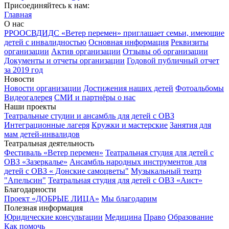
Присоединяйтесь к нам:
Главная
О нас
РРООСВДИДС «Ветер перемен» приглашает семьи, имеющие
детей с инвалидностью
Основная информация
Реквизиты
организации
Актив организации
Отзывы об организации
Документы и отчеты организации
Годовой публичный отчет
за 2019 год
Новости
Новости организации
Достижения наших детей
Фотоальбомы
Видеогалерея
СМИ и партнёры о нас
Наши проекты
Театральные студии и ансамбль для детей с ОВЗ
Интеграционные лагеря
Кружки и мастерские
Занятия для
мам детей-инвалидов
Театральная деятельность
Фестиваль «Ветер перемен»
Театральная студия для детей с
ОВЗ «Зазеркалье»
Ансамбль народных инструментов для
детей с ОВЗ « Донские самоцветы"
Музыкальный театр
"Апельсин"
Театральная студия для детей с ОВЗ «Аист»
Благодарности
Проект «ДОБРЫЕ ЛИЦА»
Мы благодарим
Полезная информация
Юридические консультации
Медицина
Право
Образование
Как помочь