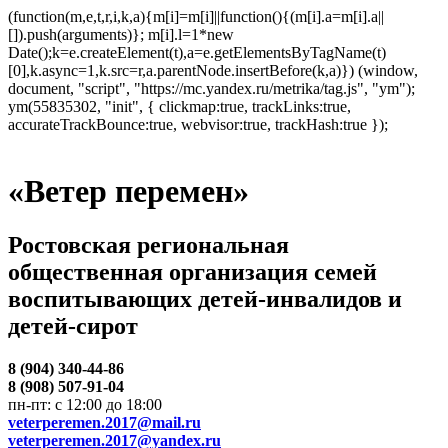
(function(m,e,t,r,i,k,a){m[i]=m[i]||function(){(m[i].a=m[i].a||
[]).push(arguments)}; m[i].l=1*new
Date();k=e.createElement(t),a=e.getElementsByTagName(t)
[0],k.async=1,k.src=r,a.parentNode.insertBefore(k,a)}) (window,
document, "script", "https://mc.yandex.ru/metrika/tag.js", "ym");
ym(55835302, "init", { clickmap:true, trackLinks:true,
accurateTrackBounce:true, webvisor:true, trackHash:true });
«Ветер перемен»
Ростовская региональная
общественная организация семей
воспитывающих детей-инвалидов и
детей-сирот
8 (904) 340-44-86
8 (908) 507-91-04
пн-пт: с 12:00 до 18:00
veterperemen.2017@mail.ru
veterperemen.2017@yandex.ru