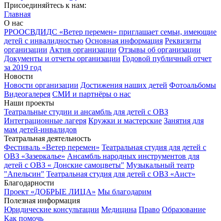
Присоединяйтесь к нам:
Главная
О нас
РРООСВДИДС «Ветер перемен» приглашает семьи, имеющие
детей с инвалидностью
Основная информация
Реквизиты
организации
Актив организации
Отзывы об организации
Документы и отчеты организации
Годовой публичный отчет
за 2019 год
Новости
Новости организации
Достижения наших детей
Фотоальбомы
Видеогалерея
СМИ и партнёры о нас
Наши проекты
Театральные студии и ансамбль для детей с ОВЗ
Интеграционные лагеря
Кружки и мастерские
Занятия для
мам детей-инвалидов
Театральная деятельность
Фестиваль «Ветер перемен»
Театральная студия для детей с
ОВЗ «Зазеркалье»
Ансамбль народных инструментов для
детей с ОВЗ « Донские самоцветы"
Музыкальный театр
"Апельсин"
Театральная студия для детей с ОВЗ «Аист»
Благодарности
Проект «ДОБРЫЕ ЛИЦА»
Мы благодарим
Полезная информация
Юридические консультации
Медицина
Право
Образование
Как помочь