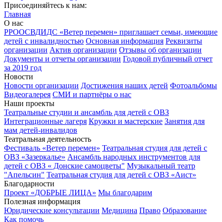
Присоединяйтесь к нам:
Главная
О нас
РРООСВДИДС «Ветер перемен» приглашает семьи, имеющие
детей с инвалидностью
Основная информация
Реквизиты
организации
Актив организации
Отзывы об организации
Документы и отчеты организации
Годовой публичный отчет
за 2019 год
Новости
Новости организации
Достижения наших детей
Фотоальбомы
Видеогалерея
СМИ и партнёры о нас
Наши проекты
Театральные студии и ансамбль для детей с ОВЗ
Интеграционные лагеря
Кружки и мастерские
Занятия для
мам детей-инвалидов
Театральная деятельность
Фестиваль «Ветер перемен»
Театральная студия для детей с
ОВЗ «Зазеркалье»
Ансамбль народных инструментов для
детей с ОВЗ « Донские самоцветы"
Музыкальный театр
"Апельсин"
Театральная студия для детей с ОВЗ «Аист»
Благодарности
Проект «ДОБРЫЕ ЛИЦА»
Мы благодарим
Полезная информация
Юридические консультации
Медицина
Право
Образование
Как помочь