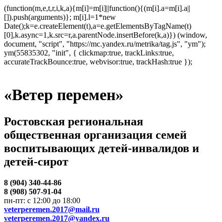
(function(m,e,t,r,i,k,a){m[i]=m[i]||function(){(m[i].a=m[i].a||
[]).push(arguments)}; m[i].l=1*new
Date();k=e.createElement(t),a=e.getElementsByTagName(t)
[0],k.async=1,k.src=r,a.parentNode.insertBefore(k,a)}) (window,
document, "script", "https://mc.yandex.ru/metrika/tag.js", "ym");
ym(55835302, "init", { clickmap:true, trackLinks:true,
accurateTrackBounce:true, webvisor:true, trackHash:true });
«Ветер перемен»
Ростовская региональная
общественная организация семей
воспитывающих детей-инвалидов и
детей-сирот
8 (904) 340-44-86
8 (908) 507-91-04
пн-пт: с 12:00 до 18:00
veterperemen.2017@mail.ru
veterperemen.2017@yandex.ru