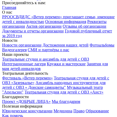
Присоединяйтесь к нам:
Главная
О нас
РРООСВДИДС «Ветер перемен» приглашает семьи, имеющие
детей с инвалидностью
Основная информация
Реквизиты
организации
Актив организации
Отзывы об организации
Документы и отчеты организации
Годовой публичный отчет
за 2019 год
Новости
Новости организации
Достижения наших детей
Фотоальбомы
Видеогалерея
СМИ и партнёры о нас
Наши проекты
Театральные студии и ансамбль для детей с ОВЗ
Интеграционные лагеря
Кружки и мастерские
Занятия для
мам детей-инвалидов
Театральная деятельность
Фестиваль «Ветер перемен»
Театральная студия для детей с
ОВЗ «Зазеркалье»
Ансамбль народных инструментов для
детей с ОВЗ « Донские самоцветы"
Музыкальный театр
"Апельсин"
Театральная студия для детей с ОВЗ «Аист»
Благодарности
Проект «ДОБРЫЕ ЛИЦА»
Мы благодарим
Полезная информация
Юридические консультации
Медицина
Право
Образование
Как помочь