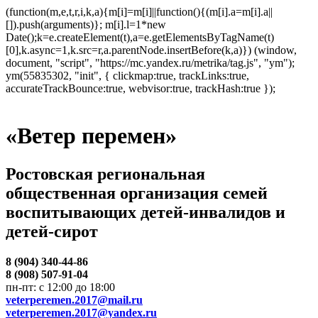
(function(m,e,t,r,i,k,a){m[i]=m[i]||function(){(m[i].a=m[i].a||
[]).push(arguments)}; m[i].l=1*new
Date();k=e.createElement(t),a=e.getElementsByTagName(t)
[0],k.async=1,k.src=r,a.parentNode.insertBefore(k,a)}) (window,
document, "script", "https://mc.yandex.ru/metrika/tag.js", "ym");
ym(55835302, "init", { clickmap:true, trackLinks:true,
accurateTrackBounce:true, webvisor:true, trackHash:true });
«Ветер перемен»
Ростовская региональная
общественная организация семей
воспитывающих детей-инвалидов и
детей-сирот
8 (904) 340-44-86
8 (908) 507-91-04
пн-пт: с 12:00 до 18:00
veterperemen.2017@mail.ru
veterperemen.2017@yandex.ru