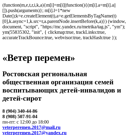
(function(m,e,t,r,i,k,a){m[i]=m[i]||function(){(m[i].a=m[i].a||
[]).push(arguments)}; m[i].l=1*new
Date();k=e.createElement(t),a=e.getElementsByTagName(t)
[0],k.async=1,k.src=r,a.parentNode.insertBefore(k,a)}) (window,
document, "script", "https://mc.yandex.ru/metrika/tag.js", "ym");
ym(55835302, "init", { clickmap:true, trackLinks:true,
accurateTrackBounce:true, webvisor:true, trackHash:true });
«Ветер перемен»
Ростовская региональная
общественная организация семей
воспитывающих детей-инвалидов и
детей-сирот
8 (904) 340-44-86
8 (908) 507-91-04
пн-пт: с 12:00 до 18:00
veterperemen.2017@mail.ru
veterperemen.2017@yandex.ru