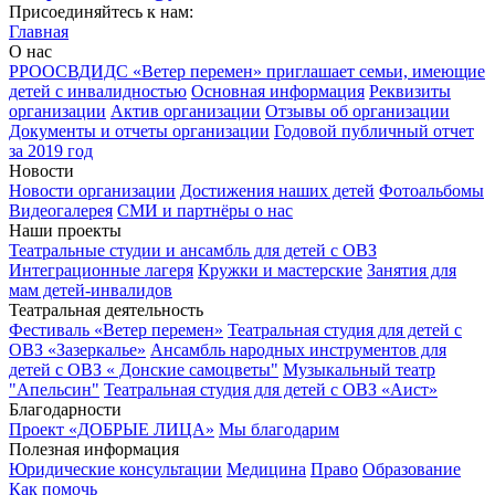
Присоединяйтесь к нам:
Главная
О нас
РРООСВДИДС «Ветер перемен» приглашает семьи, имеющие
детей с инвалидностью
Основная информация
Реквизиты
организации
Актив организации
Отзывы об организации
Документы и отчеты организации
Годовой публичный отчет
за 2019 год
Новости
Новости организации
Достижения наших детей
Фотоальбомы
Видеогалерея
СМИ и партнёры о нас
Наши проекты
Театральные студии и ансамбль для детей с ОВЗ
Интеграционные лагеря
Кружки и мастерские
Занятия для
мам детей-инвалидов
Театральная деятельность
Фестиваль «Ветер перемен»
Театральная студия для детей с
ОВЗ «Зазеркалье»
Ансамбль народных инструментов для
детей с ОВЗ « Донские самоцветы"
Музыкальный театр
"Апельсин"
Театральная студия для детей с ОВЗ «Аист»
Благодарности
Проект «ДОБРЫЕ ЛИЦА»
Мы благодарим
Полезная информация
Юридические консультации
Медицина
Право
Образование
Как помочь