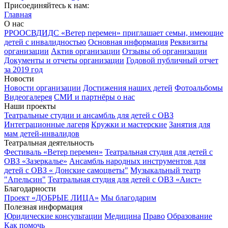
Присоединяйтесь к нам:
Главная
О нас
РРООСВДИДС «Ветер перемен» приглашает семьи, имеющие
детей с инвалидностью
Основная информация
Реквизиты
организации
Актив организации
Отзывы об организации
Документы и отчеты организации
Годовой публичный отчет
за 2019 год
Новости
Новости организации
Достижения наших детей
Фотоальбомы
Видеогалерея
СМИ и партнёры о нас
Наши проекты
Театральные студии и ансамбль для детей с ОВЗ
Интеграционные лагеря
Кружки и мастерские
Занятия для
мам детей-инвалидов
Театральная деятельность
Фестиваль «Ветер перемен»
Театральная студия для детей с
ОВЗ «Зазеркалье»
Ансамбль народных инструментов для
детей с ОВЗ « Донские самоцветы"
Музыкальный театр
"Апельсин"
Театральная студия для детей с ОВЗ «Аист»
Благодарности
Проект «ДОБРЫЕ ЛИЦА»
Мы благодарим
Полезная информация
Юридические консультации
Медицина
Право
Образование
Как помочь