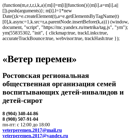
(function(m,e,t,r,i,k,a){m[i]=m[i]||function(){(m[i].a=m[i].a||
[]).push(arguments)}; m[i].l=1*new
Date();k=e.createElement(t),a=e.getElementsByTagName(t)
[0],k.async=1,k.src=r,a.parentNode.insertBefore(k,a)}) (window,
document, "script", "https://mc.yandex.ru/metrika/tag.js", "ym");
ym(55835302, "init", { clickmap:true, trackLinks:true,
accurateTrackBounce:true, webvisor:true, trackHash:true });
«Ветер перемен»
Ростовская региональная
общественная организация семей
воспитывающих детей-инвалидов и
детей-сирот
8 (904) 340-44-86
8 (908) 507-91-04
пн-пт: с 12:00 до 18:00
veterperemen.2017@mail.ru
veterperemen.2017@yandex.ru