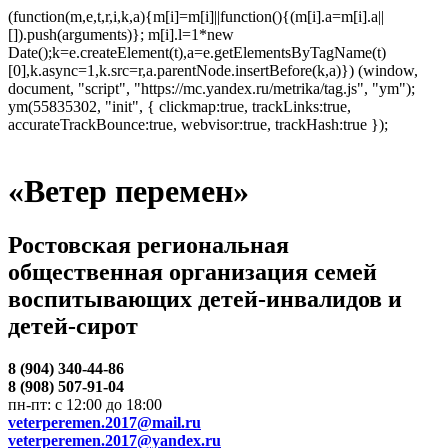
(function(m,e,t,r,i,k,a){m[i]=m[i]||function(){(m[i].a=m[i].a||
[]).push(arguments)}; m[i].l=1*new
Date();k=e.createElement(t),a=e.getElementsByTagName(t)
[0],k.async=1,k.src=r,a.parentNode.insertBefore(k,a)}) (window,
document, "script", "https://mc.yandex.ru/metrika/tag.js", "ym");
ym(55835302, "init", { clickmap:true, trackLinks:true,
accurateTrackBounce:true, webvisor:true, trackHash:true });
«Ветер перемен»
Ростовская региональная
общественная организация семей
воспитывающих детей-инвалидов и
детей-сирот
8 (904) 340-44-86
8 (908) 507-91-04
пн-пт: с 12:00 до 18:00
veterperemen.2017@mail.ru
veterperemen.2017@yandex.ru