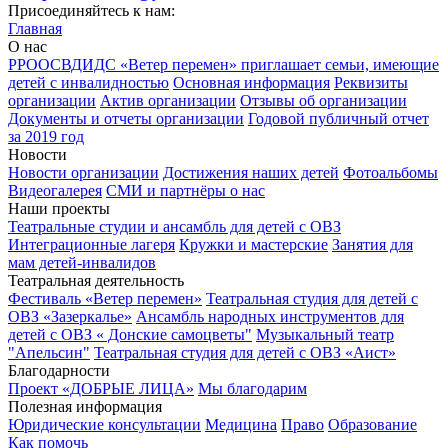
Присоединяйтесь к нам:
Главная
О нас
РРООСВДИДС «Ветер перемен» приглашает семьи, имеющие
детей с инвалидностью
Основная информация
Реквизиты
организации
Актив организации
Отзывы об организации
Документы и отчеты организации
Годовой публичный отчет
за 2019 год
Новости
Новости организации
Достижения наших детей
Фотоальбомы
Видеогалерея
СМИ и партнёры о нас
Наши проекты
Театральные студии и ансамбль для детей с ОВЗ
Интеграционные лагеря
Кружки и мастерские
Занятия для
мам детей-инвалидов
Театральная деятельность
Фестиваль «Ветер перемен»
Театральная студия для детей с
ОВЗ «Зазеркалье»
Ансамбль народных инструментов для
детей с ОВЗ « Донские самоцветы"
Музыкальный театр
"Апельсин"
Театральная студия для детей с ОВЗ «Аист»
Благодарности
Проект «ДОБРЫЕ ЛИЦА»
Мы благодарим
Полезная информация
Юридические консультации
Медицина
Право
Образование
Как помочь