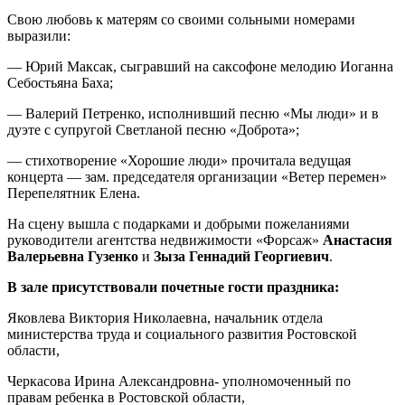
Свою любовь к матерям со своими сольными номерами
выразили:
— Юрий Максак, сыгравший на саксофоне мелодию Иоганна
Себостьяна Баха;
— Валерий Петренко, исполнивший песню «Мы люди» и в
дуэте с супругой Светланой песню «Доброта»;
— стихотворение «Хорошие люди» прочитала ведущая
концерта — зам. председателя организации «Ветер перемен»
Перепелятник Елена.
На сцену вышла с подарками и добрыми пожеланиями
руководители агентства недвижимости «Форсаж»
Анастасия
Валерьевна
Гузенко
и
Зыза Геннадий Георгиевич
.
В зале присутствовали почетные гости праздника:
Яковлева Виктория Николаевна, начальник отдела
министерства труда и социального развития Ростовской
области,
Черкасова Ирина Александровна- уполномоченный по
правам ребенка в Ростовской области,