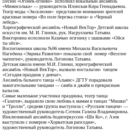
Песню «Огонёк-огниво» исполнил вокальный ансамбль
«Мимисолька» — руководитель Илонская Кира Геннадьевна.
Театр моды «Эксклюзив» представили вниманию зрителей
красивые номера «Во поле березка стояла» и «Черный
лебедь».
Хореографический ансамбль «Новый ВекТор» Детской школы
искусств им. М. И. Глинки, рук. Насруллаева Татьяна
Викторовна исполнили Казачью лезгинку с шашками «Ойся
ты ойся».
Воспитанники школы №96 имени Михаила Васильевича
Нагибина «Эврика Развитие» показали свой номер «Веселое
чаепитие», руководитель Логинова Татьяна.
Детская школа имени М.И. Глинки, хореографический
ансамбль «Новый ВекТор», вызвали ностальгию танцем
«Сегодня праздник у девчат».
Ансамбль бального танца «Альянс» ДГТУ порадовали
зажигательными танцами — самба и джайв и прекрасным
вальсом.
Самые маленькие участники праздника, театр танца
«Галатея», выразили свою любовь к мамам в танцах “Мишки”
и “Тролли”, средняя группа выступила с «Русским танцем» —
художественный руководитель Сотник Галина Владимировна.
Инклюзивный ансамбль бодиперкуссии «Ши Ко», г. Азов
выступили с номером «Хорватская рапсодия»,
художественный руководитель Логинова Татьяна.