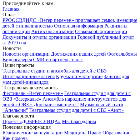
Присоединяйтесь к нам:
Главная
О нас
РРООСВДИДС «Ветер перемен» приглашает семьи, имеющие
детей с инвалидностью
Основная информация
Реквизиты
организации
Актив организации
Отзывы об организации
Документы и отчеты организации
Годовой публичный отчет
за 2019 год
Новости
Новости организации
Достижения наших детей
Фотоальбомы
Видеогалерея
СМИ и партнёры о нас
Наши проекты
Театральные студии и ансамбль для детей с ОВЗ
Интеграционные лагеря
Кружки и мастерские
Занятия для
мам детей-инвалидов
Театральная деятельность
Фестиваль «Ветер перемен»
Театральная студия для детей с
ОВЗ «Зазеркалье»
Ансамбль народных инструментов для
детей с ОВЗ « Донские самоцветы"
Музыкальный театр
"Апельсин"
Театральная студия для детей с ОВЗ «Аист»
Благодарности
Проект «ДОБРЫЕ ЛИЦА»
Мы благодарим
Полезная информация
Юридические консультации
Медицина
Право
Образование
Как помочь