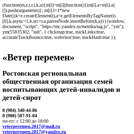
(function(m,e,t,r,i,k,a){m[i]=m[i]||function(){(m[i].a=m[i].a||
[]).push(arguments)}; m[i].l=1*new
Date();k=e.createElement(t),a=e.getElementsByTagName(t)
[0],k.async=1,k.src=r,a.parentNode.insertBefore(k,a)}) (window,
document, "script", "https://mc.yandex.ru/metrika/tag.js", "ym");
ym(55835302, "init", { clickmap:true, trackLinks:true,
accurateTrackBounce:true, webvisor:true, trackHash:true });
«Ветер перемен»
Ростовская региональная
общественная организация семей
воспитывающих детей-инвалидов и
детей-сирот
8 (904) 340-44-86
8 (908) 507-91-04
пн-пт: с 12:00 до 18:00
veterperemen.2017@mail.ru
veterperemen.2017@yandex.ru