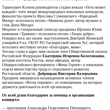
Таранушич Ксения руководитель студии вокала «Петь может
каждый» член жюри международных вокальных конкурсов,
финалистка проекта Ярослава Сумишеского «Народный
Махор» исполнила песню «Мамины руки» автор музыки и
слов Дина Мигдал.
Меценат и генеральный спонсор праздника Щукина Юлия
компания «Тривинс» исполнила песню «Твори добро».
Покорил весь зал своим выступлением Дмитрий Яновский
учащийся 9 кл. ГКОУ РО Таганрогской школы №1, который
исполнил жестовую песню «Благодарю, мама».
Теплые слова в адрес мам сказали член Общественной палаты
Российской Федерации
Екатерина Игоревна
Колотовкина
,
которая посетила Ростов, жена офицера, автор
Общероссийского фотопроекта «Жены Героев» и начальник
отдела министерства труда и социального развития
Ростовской области
Добрицкая
Виктория Валерьевна
.
Праздник завершился награждением активных членов
организации «Ветер перемен», ее помощников, на которых
держится деятельность всей организации.
От всей души благодарим за помощь в организации
концерта:
— протоиерея Александра Георгиевича Пятницкого,