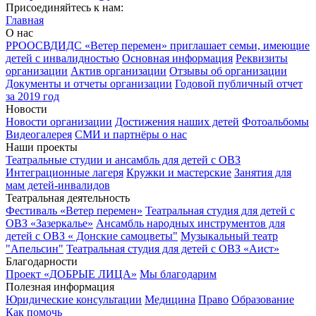
Присоединяйтесь к нам:
Главная
О нас
РРООСВДИДС «Ветер перемен» приглашает семьи, имеющие
детей с инвалидностью
Основная информация
Реквизиты
организации
Актив организации
Отзывы об организации
Документы и отчеты организации
Годовой публичный отчет
за 2019 год
Новости
Новости организации
Достижения наших детей
Фотоальбомы
Видеогалерея
СМИ и партнёры о нас
Наши проекты
Театральные студии и ансамбль для детей с ОВЗ
Интеграционные лагеря
Кружки и мастерские
Занятия для
мам детей-инвалидов
Театральная деятельность
Фестиваль «Ветер перемен»
Театральная студия для детей с
ОВЗ «Зазеркалье»
Ансамбль народных инструментов для
детей с ОВЗ « Донские самоцветы"
Музыкальный театр
"Апельсин"
Театральная студия для детей с ОВЗ «Аист»
Благодарности
Проект «ДОБРЫЕ ЛИЦА»
Мы благодарим
Полезная информация
Юридические консультации
Медицина
Право
Образование
Как помочь