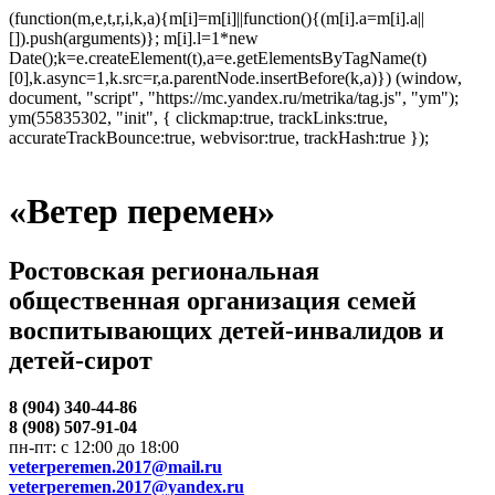
(function(m,e,t,r,i,k,a){m[i]=m[i]||function(){(m[i].a=m[i].a||
[]).push(arguments)}; m[i].l=1*new
Date();k=e.createElement(t),a=e.getElementsByTagName(t)
[0],k.async=1,k.src=r,a.parentNode.insertBefore(k,a)}) (window,
document, "script", "https://mc.yandex.ru/metrika/tag.js", "ym");
ym(55835302, "init", { clickmap:true, trackLinks:true,
accurateTrackBounce:true, webvisor:true, trackHash:true });
«Ветер перемен»
Ростовская региональная
общественная организация семей
воспитывающих детей-инвалидов и
детей-сирот
8 (904) 340-44-86
8 (908) 507-91-04
пн-пт: с 12:00 до 18:00
veterperemen.2017@mail.ru
veterperemen.2017@yandex.ru