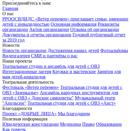
Присоединяйтесь к нам:
Главная
О нас
РРООСВДИДС «Ветер перемен» приглашает семьи, имеющие
детей с инвалидностью
Основная информация
Реквизиты
организации
Актив организации
Отзывы об организации
Документы и отчеты организации
Годовой публичный отчет
за 2019 год
Новости
Новости организации
Достижения наших детей
Фотоальбомы
Видеогалерея
СМИ и партнёры о нас
Наши проекты
Театральные студии и ансамбль для детей с ОВЗ
Интеграционные лагеря
Кружки и мастерские
Занятия для
мам детей-инвалидов
Театральная деятельность
Фестиваль «Ветер перемен»
Театральная студия для детей с
ОВЗ «Зазеркалье»
Ансамбль народных инструментов для
детей с ОВЗ « Донские самоцветы"
Музыкальный театр
"Апельсин"
Театральная студия для детей с ОВЗ «Аист»
Благодарности
Проект «ДОБРЫЕ ЛИЦА»
Мы благодарим
Полезная информация
Юридические консультации
Медицина
Право
Образование
Как помочь