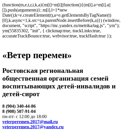
(function(m,e,t,r,i,k,a){m[i]=m[i]||function(){(m[i].a=m[i].a||
[]).push(arguments)}; m[i].l=1*new
Date();k=e.createElement(t),a=e.getElementsByTagName(t)
[0],k.async=1,k.src=r,a.parentNode.insertBefore(k,a)}) (window,
document, "script", "https://mc.yandex.ru/metrika/tag.js", "ym");
ym(55835302, "init", { clickmap:true, trackLinks:true,
accurateTrackBounce:true, webvisor:true, trackHash:true });
«Ветер перемен»
Ростовская региональная
общественная организация семей
воспитывающих детей-инвалидов и
детей-сирот
8 (904) 340-44-86
8 (908) 507-91-04
пн-пт: с 12:00 до 18:00
veterperemen.2017@mail.ru
veterperemen.2017@yandex.ru