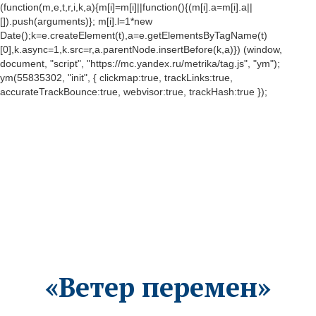
(function(m,e,t,r,i,k,a){m[i]=m[i]||function(){(m[i].a=m[i].a||
[]).push(arguments)}; m[i].l=1*new
Date();k=e.createElement(t),a=e.getElementsByTagName(t)
[0],k.async=1,k.src=r,a.parentNode.insertBefore(k,a)}) (window,
document, "script", "https://mc.yandex.ru/metrika/tag.js", "ym");
ym(55835302, "init", { clickmap:true, trackLinks:true,
accurateTrackBounce:true, webvisor:true, trackHash:true });
«Ветер перемен»