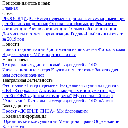
Присоединяйтесь к нам:
Главная
О нас
РРООСВДИДС «Ветер перемен» приглашает семьи, имеющие
детей с инвалидностью
Основная информация
Реквизиты
организации
Актив организации
Отзывы об организации
Документы и отчеты организации
Годовой публичный отчет
за 2019 год
Новости
Новости организации
Достижения наших детей
Фотоальбомы
Видеогалерея
СМИ и партнёры о нас
Наши проекты
Театральные студии и ансамбль для детей с ОВЗ
Интеграционные лагеря
Кружки и мастерские
Занятия для
мам детей-инвалидов
Театральная деятельность
Фестиваль «Ветер перемен»
Театральная студия для детей с
ОВЗ «Зазеркалье»
Ансамбль народных инструментов для
детей с ОВЗ « Донские самоцветы"
Музыкальный театр
"Апельсин"
Театральная студия для детей с ОВЗ «Аист»
Благодарности
Проект «ДОБРЫЕ ЛИЦА»
Мы благодарим
Полезная информация
Юридические консультации
Медицина
Право
Образование
Как помочь