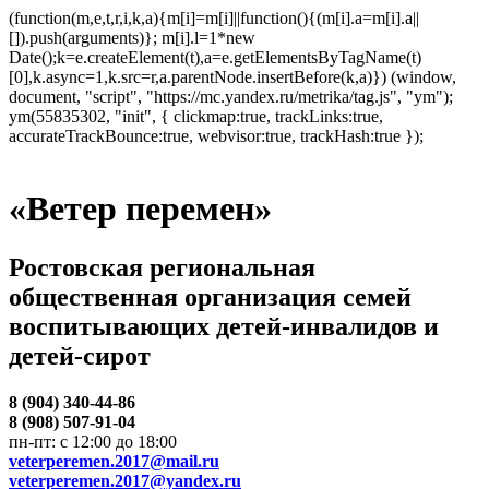
(function(m,e,t,r,i,k,a){m[i]=m[i]||function(){(m[i].a=m[i].a||
[]).push(arguments)}; m[i].l=1*new
Date();k=e.createElement(t),a=e.getElementsByTagName(t)
[0],k.async=1,k.src=r,a.parentNode.insertBefore(k,a)}) (window,
document, "script", "https://mc.yandex.ru/metrika/tag.js", "ym");
ym(55835302, "init", { clickmap:true, trackLinks:true,
accurateTrackBounce:true, webvisor:true, trackHash:true });
«Ветер перемен»
Ростовская региональная
общественная организация семей
воспитывающих детей-инвалидов и
детей-сирот
8 (904) 340-44-86
8 (908) 507-91-04
пн-пт: с 12:00 до 18:00
veterperemen.2017@mail.ru
veterperemen.2017@yandex.ru