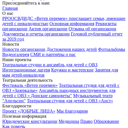
Присоединяйтесь к нам:
Главная
О нас
РРООСВДИДС «Ветер перемен» приглашает семьи, имеющие
детей с инвалидностью
Основная информация
Реквизиты
организации
Актив организации
Отзывы об организации
Документы и отчеты организации
Годовой публичный отчет
за 2019 год
Новости
Новости организации
Достижения наших детей
Фотоальбомы
Видеогалерея
СМИ и партнёры о нас
Наши проекты
Театральные студии и ансамбль для детей с ОВЗ
Интеграционные лагеря
Кружки и мастерские
Занятия для
мам детей-инвалидов
Театральная деятельность
Фестиваль «Ветер перемен»
Театральная студия для детей с
ОВЗ «Зазеркалье»
Ансамбль народных инструментов для
детей с ОВЗ « Донские самоцветы"
Музыкальный театр
"Апельсин"
Театральная студия для детей с ОВЗ «Аист»
Благодарности
Проект «ДОБРЫЕ ЛИЦА»
Мы благодарим
Полезная информация
Юридические консультации
Медицина
Право
Образование
Как помочь