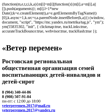
(function(m,e,t,r,i,k,a){m[i]=m[i]||function(){(m[i].a=m[i].a||
[]).push(arguments)}; m[i].l=1*new
Date();k=e.createElement(t),a=e.getElementsByTagName(t)
[0],k.async=1,k.src=r,a.parentNode.insertBefore(k,a)}) (window,
document, "script", "https://mc.yandex.ru/metrika/tag.js", "ym");
ym(55835302, "init", { clickmap:true, trackLinks:true,
accurateTrackBounce:true, webvisor:true, trackHash:true });
«Ветер перемен»
Ростовская региональная
общественная организация семей
воспитывающих детей-инвалидов и
детей-сирот
8 (904) 340-44-86
8 (908) 507-91-04
пн-пт: с 12:00 до 18:00
veterperemen.2017@mail.ru
veterperemen.2017@yandex.ru