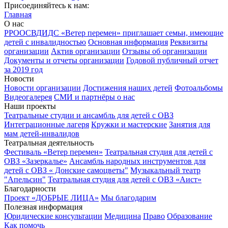
Присоединяйтесь к нам:
Главная
О нас
РРООСВДИДС «Ветер перемен» приглашает семьи, имеющие
детей с инвалидностью
Основная информация
Реквизиты
организации
Актив организации
Отзывы об организации
Документы и отчеты организации
Годовой публичный отчет
за 2019 год
Новости
Новости организации
Достижения наших детей
Фотоальбомы
Видеогалерея
СМИ и партнёры о нас
Наши проекты
Театральные студии и ансамбль для детей с ОВЗ
Интеграционные лагеря
Кружки и мастерские
Занятия для
мам детей-инвалидов
Театральная деятельность
Фестиваль «Ветер перемен»
Театральная студия для детей с
ОВЗ «Зазеркалье»
Ансамбль народных инструментов для
детей с ОВЗ « Донские самоцветы"
Музыкальный театр
"Апельсин"
Театральная студия для детей с ОВЗ «Аист»
Благодарности
Проект «ДОБРЫЕ ЛИЦА»
Мы благодарим
Полезная информация
Юридические консультации
Медицина
Право
Образование
Как помочь