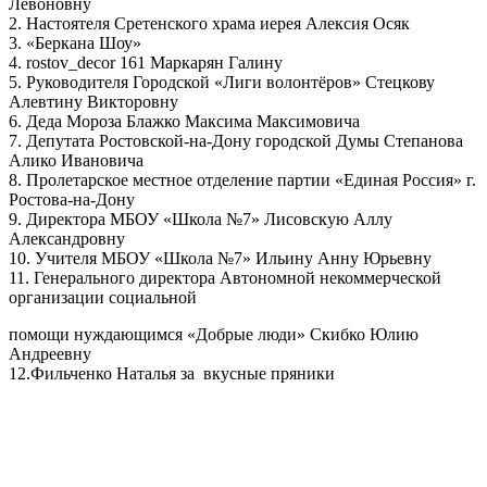
Левоновну
2. Настоятеля Сретенского храма иерея Алексия Осяк
3. «Беркана Шоу»
4. rostov_decor 161 Маркарян Галину
5. Руководителя Городской «Лиги волонтёров» Стецкову
Алевтину Викторовну
6. Деда Мороза Блажко Максима Максимовича
7. Депутата Ростовской-на-Дону городской Думы Степанова
Алико Ивановича
8. Пролетарское местное отделение партии «Единая Россия» г.
Ростова-на-Дону
9. Директора МБОУ «Школа №7» Лисовскую Аллу
Александровну
10. Учителя МБОУ «Школа №7» Ильину Анну Юрьевну
11. Генерального директора Автономной некоммерческой
организации социальной
помощи нуждающимся «Добрые люди» Скибко Юлию
Андреевну
12.Фильченко Наталья за вкусные пряники