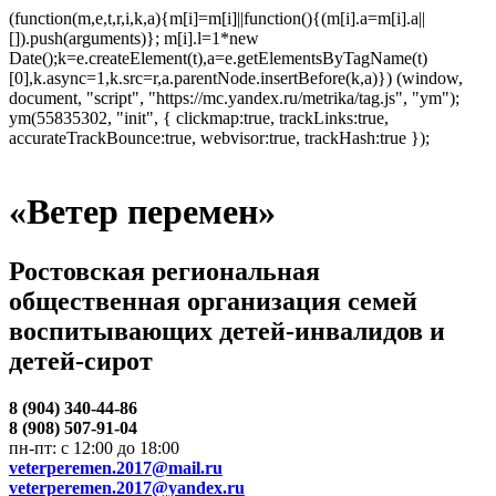
(function(m,e,t,r,i,k,a){m[i]=m[i]||function(){(m[i].a=m[i].a||
[]).push(arguments)}; m[i].l=1*new
Date();k=e.createElement(t),a=e.getElementsByTagName(t)
[0],k.async=1,k.src=r,a.parentNode.insertBefore(k,a)}) (window,
document, "script", "https://mc.yandex.ru/metrika/tag.js", "ym");
ym(55835302, "init", { clickmap:true, trackLinks:true,
accurateTrackBounce:true, webvisor:true, trackHash:true });
«Ветер перемен»
Ростовская региональная
общественная организация семей
воспитывающих детей-инвалидов и
детей-сирот
8 (904) 340-44-86
8 (908) 507-91-04
пн-пт: с 12:00 до 18:00
veterperemen.2017@mail.ru
veterperemen.2017@yandex.ru