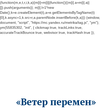
(function(m,e,t,r,i,k,a){m[i]=m[i]||function(){(m[i].a=m[i].a||
[]).push(arguments)}; m[i].l=1*new
Date();k=e.createElement(t),a=e.getElementsByTagName(t)
[0],k.async=1,k.src=r,a.parentNode.insertBefore(k,a)}) (window,
document, "script", "https://mc.yandex.ru/metrika/tag.js", "ym");
ym(55835302, "init", { clickmap:true, trackLinks:true,
accurateTrackBounce:true, webvisor:true, trackHash:true });
«Ветер перемен»