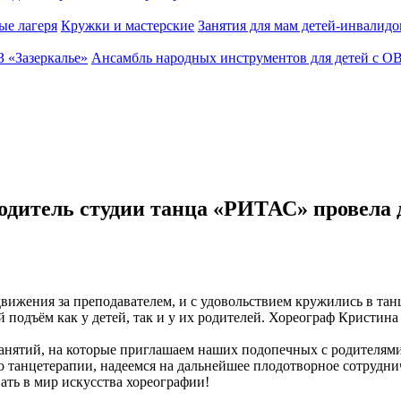
ые лагеря
Кружки и мастерские
Занятия для мам детей-инвалидо
З «Зазеркалье»
Ансамбль народных инструментов для детей с О
дитель студии танца «РИТАС» провела д
ия за преподавателем, и с удовольствием кружились в танце 
одъём как у детей, так и у их родителей. Хореограф Кристина 
занятий, на которые приглашаем наших подопечных с родителя
о танцетерапии, надеемся на дальнейшее плодотворное сотрудни
ть в мир искусства хореографии!