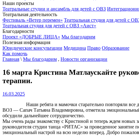
Наши проекты
Театральные студии и ансамбль для детей с ОВЗ
Интеграционн
Театральная деятельность
Фестиваль «Ветер перемен»
Театральная студия для детей с ОВ
Театральная студия для детей с ОВЗ «Аист»
Благодарности
Проект «ДОБРЫЕ ЛИЦА»
Мы благодарим
Полезная информация
Юридические консультации
Медицина
Право
Образование
Как помочь
Главная
\
Мы благодарим
,
Новости организации
16 марта Кристина Матлаускайте руково
терапии.
16.03.2025
Наши ребята и мамочки старательно повторяли все движен
ВОЗ — Сапач Татьяна Владимировна, отметила эмоциональный п
обсудили дальнейшее сотрудничество.
Мы очень рады знакомству с Кристиной и теперь ждем новых 
руководителя студии танца «РИТАС» за проведенное занятие п
эмоциональный настрой на всю неделю вперед. Добро пожалова