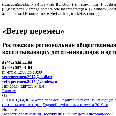
(function(m,e,t,r,i,k,a){m[i]=m[i]||function(){(m[i].a=m[i].a||[]).p
[0],k.async=1,k.src=r,a.parentNode.insertBefore(k,a)}) (window, docum
accurateTrackBounce:true, webvisor:true, trackHash:true });
«Ветер перемен»
Ростовская региональная общественная
воспитывающих детей-инвалидов и дет
8 (904) 340-44-86
8 (908) 507-91-04
пн-пт: с 12:00 до 18:00
veterperemen.2017@mail.ru
veterperemen.2017@yandex.ru
Присоединяйтесь к нам:
Главная
О нас
РРООСВДИДС «Ветер перемен» приглашает семьи, имеющие д
и отчеты организации
Годовой публичный отчет за 2019 год
Новости
Новости организации
Достижения наших детей
Фотоальбомы