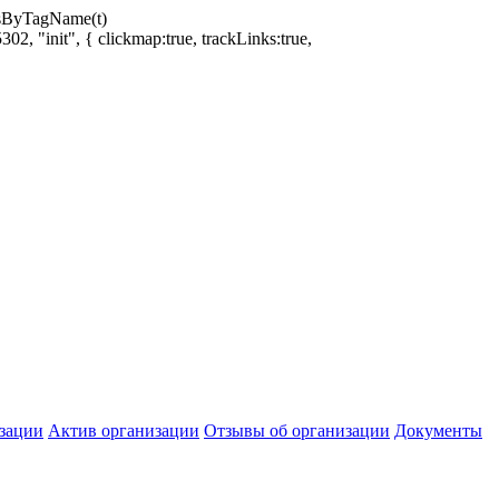
ntsByTagName(t)
02, "init", { clickmap:true, trackLinks:true,
зации
Актив организации
Отзывы об организации
Документы