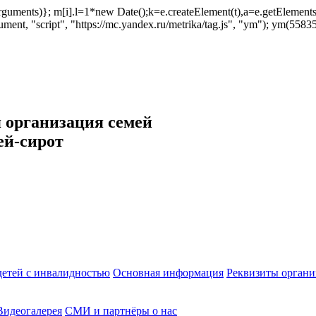
ush(arguments)}; m[i].l=1*new Date();k=e.createElement(t),a=e.getEleme
ent, "script", "https://mc.yandex.ru/metrika/tag.js", "ym"); ym(558353
 организация семей
ей-сирот
етей с инвалидностью
Основная информация
Реквизиты органи
Видеогалерея
СМИ и партнёры о нас