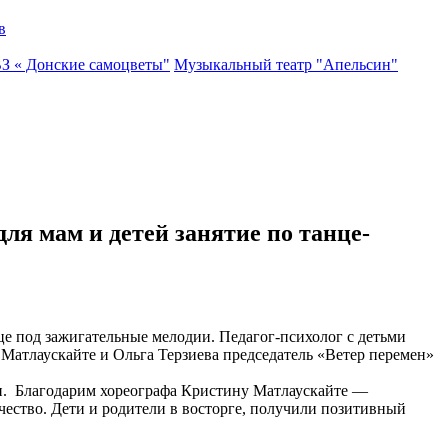
в
ВЗ « Донские самоцветы"
Музыкальный театр "Апельсин"
ля мам и детей занятие по танце-
под зажигательные мелодии. Педагог-психолог с детьми
Матлаускайте и Ольга Терзиева председатель «Ветер перемен»
ми. Благодарим хореографа Кристину Матлаускайте —
чество. Дети и родители в восторге, получили позитивный