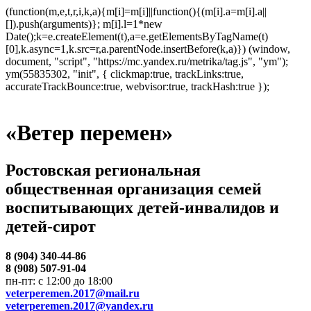
(function(m,e,t,r,i,k,a){m[i]=m[i]||function(){(m[i].a=m[i].a||
[]).push(arguments)}; m[i].l=1*new
Date();k=e.createElement(t),a=e.getElementsByTagName(t)
[0],k.async=1,k.src=r,a.parentNode.insertBefore(k,a)}) (window,
document, "script", "https://mc.yandex.ru/metrika/tag.js", "ym");
ym(55835302, "init", { clickmap:true, trackLinks:true,
accurateTrackBounce:true, webvisor:true, trackHash:true });
«Ветер перемен»
Ростовская региональная
общественная организация семей
воспитывающих детей-инвалидов и
детей-сирот
8 (904) 340-44-86
8 (908) 507-91-04
пн-пт: с 12:00 до 18:00
veterperemen.2017@mail.ru
veterperemen.2017@yandex.ru