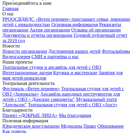
Присоединяйтесь к нам:
Главная
О нас
РРООСВДИДС «Ветер перемен» приглашает семьи, имеющие
детей с инвалидностью
Основная информация
Реквизиты
организации
Актив организации
Отзывы об организации
Документы и отчеты организации
Годовой публичный отчет
за 2019 год
Новости
Новости организации
Достижения наших детей
Фотоальбомы
Видеогалерея
СМИ и партнёры о нас
Наши проекты
Театральные студии и ансамбль для детей с ОВЗ
Интеграционные лагеря
Кружки и мастерские
Занятия для
мам детей-инвалидов
Театральная деятельность
Фестиваль «Ветер перемен»
Театральная студия для детей с
ОВЗ «Зазеркалье»
Ансамбль народных инструментов для
детей с ОВЗ « Донские самоцветы"
Музыкальный театр
"Апельсин"
Театральная студия для детей с ОВЗ «Аист»
Благодарности
Проект «ДОБРЫЕ ЛИЦА»
Мы благодарим
Полезная информация
Юридические консультации
Медицина
Право
Образование
Как помочь