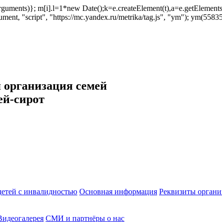
ush(arguments)}; m[i].l=1*new Date();k=e.createElement(t),a=e.getEleme
ent, "script", "https://mc.yandex.ru/metrika/tag.js", "ym"); ym(558353
 организация семей
ей-сирот
етей с инвалидностью
Основная информация
Реквизиты органи
Видеогалерея
СМИ и партнёры о нас