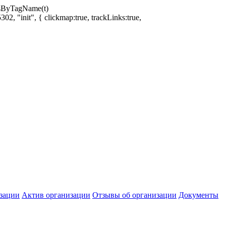
ntsByTagName(t)
02, "init", { clickmap:true, trackLinks:true,
зации
Актив организации
Отзывы об организации
Документы