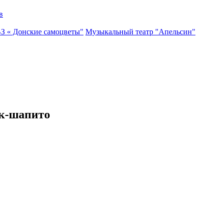
в
ВЗ « Донские самоцветы"
Музыкальный театр "Апельсин"
рк-шапито