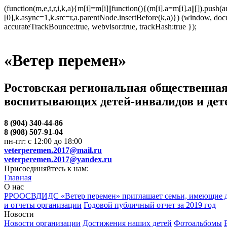
(function(m,e,t,r,i,k,a){m[i]=m[i]||function(){(m[i].a=m[i].a||[]).p
[0],k.async=1,k.src=r,a.parentNode.insertBefore(k,a)}) (window, docum
accurateTrackBounce:true, webvisor:true, trackHash:true });
«Ветер перемен»
Ростовская региональная общественная
воспитывающих детей-инвалидов и дет
8 (904) 340-44-86
8 (908) 507-91-04
пн-пт: с 12:00 до 18:00
veterperemen.2017@mail.ru
veterperemen.2017@yandex.ru
Присоединяйтесь к нам:
Главная
О нас
РРООСВДИДС «Ветер перемен» приглашает семьи, имеющие д
и отчеты организации
Годовой публичный отчет за 2019 год
Новости
Новости организации
Достижения наших детей
Фотоальбомы