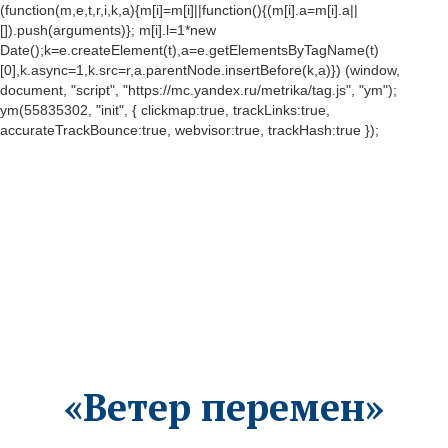
(function(m,e,t,r,i,k,a){m[i]=m[i]||function(){(m[i].a=m[i].a||
[]).push(arguments)}; m[i].l=1*new
Date();k=e.createElement(t),a=e.getElementsByTagName(t)
[0],k.async=1,k.src=r,a.parentNode.insertBefore(k,a)}) (window,
document, "script", "https://mc.yandex.ru/metrika/tag.js", "ym");
ym(55835302, "init", { clickmap:true, trackLinks:true,
accurateTrackBounce:true, webvisor:true, trackHash:true });
«Ветер перемен»