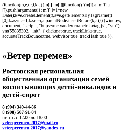
(function(m,e,t,r,i,k,a){m[i]=m[i]||function(){(m[i].a=m[i].a||
[]).push(arguments)}; m[i].l=1*new
Date();k=e.createElement(t),a=e.getElementsByTagName(t)
[0],k.async=1,k.src=r,a.parentNode.insertBefore(k,a)}) (window,
document, "script", "https://mc.yandex.ru/metrika/tag.js", "ym");
ym(55835302, "init", { clickmap:true, trackLinks:true,
accurateTrackBounce:true, webvisor:true, trackHash:true });
«Ветер перемен»
Ростовская региональная
общественная организация семей
воспитывающих детей-инвалидов и
детей-сирот
8 (904) 340-44-86
8 (908) 507-91-04
пн-пт: с 12:00 до 18:00
veterperemen.2017@mail.ru
veterperemen.2017@yandex.ru