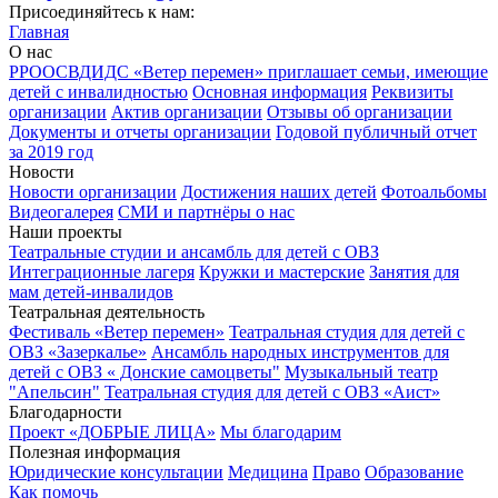
Присоединяйтесь к нам:
Главная
О нас
РРООСВДИДС «Ветер перемен» приглашает семьи, имеющие
детей с инвалидностью
Основная информация
Реквизиты
организации
Актив организации
Отзывы об организации
Документы и отчеты организации
Годовой публичный отчет
за 2019 год
Новости
Новости организации
Достижения наших детей
Фотоальбомы
Видеогалерея
СМИ и партнёры о нас
Наши проекты
Театральные студии и ансамбль для детей с ОВЗ
Интеграционные лагеря
Кружки и мастерские
Занятия для
мам детей-инвалидов
Театральная деятельность
Фестиваль «Ветер перемен»
Театральная студия для детей с
ОВЗ «Зазеркалье»
Ансамбль народных инструментов для
детей с ОВЗ « Донские самоцветы"
Музыкальный театр
"Апельсин"
Театральная студия для детей с ОВЗ «Аист»
Благодарности
Проект «ДОБРЫЕ ЛИЦА»
Мы благодарим
Полезная информация
Юридические консультации
Медицина
Право
Образование
Как помочь