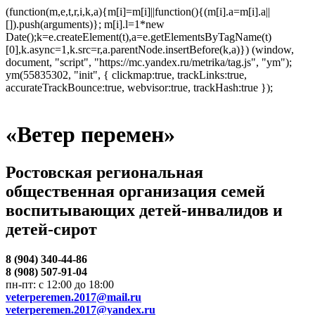
(function(m,e,t,r,i,k,a){m[i]=m[i]||function(){(m[i].a=m[i].a||
[]).push(arguments)}; m[i].l=1*new
Date();k=e.createElement(t),a=e.getElementsByTagName(t)
[0],k.async=1,k.src=r,a.parentNode.insertBefore(k,a)}) (window,
document, "script", "https://mc.yandex.ru/metrika/tag.js", "ym");
ym(55835302, "init", { clickmap:true, trackLinks:true,
accurateTrackBounce:true, webvisor:true, trackHash:true });
«Ветер перемен»
Ростовская региональная
общественная организация семей
воспитывающих детей-инвалидов и
детей-сирот
8 (904) 340-44-86
8 (908) 507-91-04
пн-пт: с 12:00 до 18:00
veterperemen.2017@mail.ru
veterperemen.2017@yandex.ru