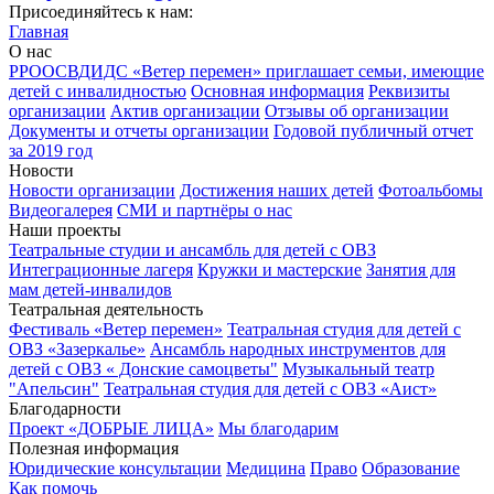
Присоединяйтесь к нам:
Главная
О нас
РРООСВДИДС «Ветер перемен» приглашает семьи, имеющие
детей с инвалидностью
Основная информация
Реквизиты
организации
Актив организации
Отзывы об организации
Документы и отчеты организации
Годовой публичный отчет
за 2019 год
Новости
Новости организации
Достижения наших детей
Фотоальбомы
Видеогалерея
СМИ и партнёры о нас
Наши проекты
Театральные студии и ансамбль для детей с ОВЗ
Интеграционные лагеря
Кружки и мастерские
Занятия для
мам детей-инвалидов
Театральная деятельность
Фестиваль «Ветер перемен»
Театральная студия для детей с
ОВЗ «Зазеркалье»
Ансамбль народных инструментов для
детей с ОВЗ « Донские самоцветы"
Музыкальный театр
"Апельсин"
Театральная студия для детей с ОВЗ «Аист»
Благодарности
Проект «ДОБРЫЕ ЛИЦА»
Мы благодарим
Полезная информация
Юридические консультации
Медицина
Право
Образование
Как помочь