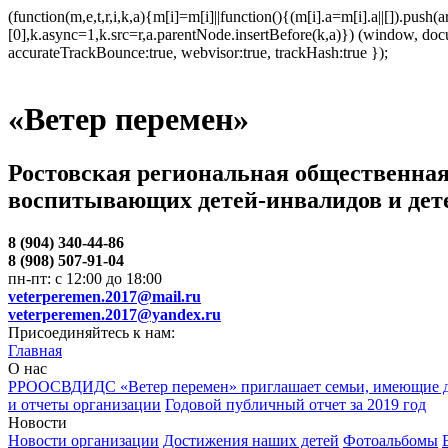
(function(m,e,t,r,i,k,a){m[i]=m[i]||function(){(m[i].a=m[i].a||[]).p
[0],k.async=1,k.src=r,a.parentNode.insertBefore(k,a)}) (window, docum
accurateTrackBounce:true, webvisor:true, trackHash:true });
«Ветер перемен»
Ростовская региональная общественная
воспитывающих детей-инвалидов и дет
8 (904) 340-44-86
8 (908) 507-91-04
пн-пт: с 12:00 до 18:00
veterperemen.2017@mail.ru
veterperemen.2017@yandex.ru
Присоединяйтесь к нам:
Главная
О нас
РРООСВДИДС «Ветер перемен» приглашает семьи, имеющие д
и отчеты организации
Годовой публичный отчет за 2019 год
Новости
Новости организации
Достижения наших детей
Фотоальбомы