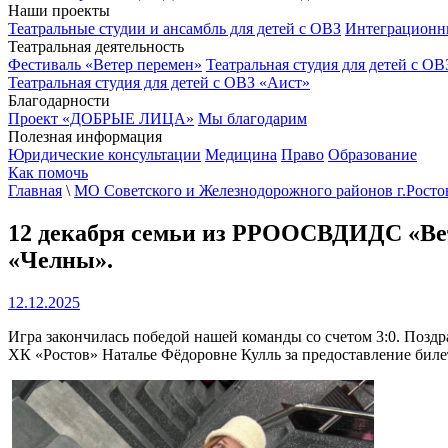
Наши проекты
Театральные студии и ансамбль для детей с ОВЗ
Интеграционн
Театральная деятельность
Фестиваль «Ветер перемен»
Театральная студия для детей с ОВ
Театральная студия для детей с ОВЗ «Аист»
Благодарности
Проект «ДОБРЫЕ ЛИЦА»
Мы благодарим
Полезная информация
Юридические консультации
Медицина
Право
Образование
Как помочь
Главная
\
МО Советского и Железнодорожного районов г.Росто
12 декабря семьи из РРООСВДИДС «Вете
«Челны».
12.12.2025
Игра закончилась победой нашей команды со счетом 3:0. Поз
ХК «Ростов» Наталье Фёдоровне Кулль за предоставление билет