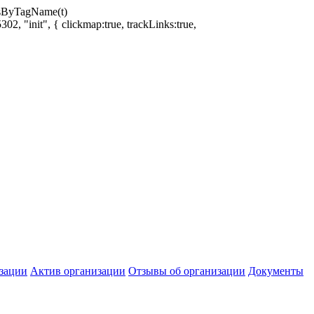
ntsByTagName(t)
02, "init", { clickmap:true, trackLinks:true,
зации
Актив организации
Отзывы об организации
Документы