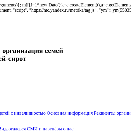
ush(arguments)}; m[i].l=1*new Date();k=e.createElement(t),a=e.getEleme
ent, "script", "https://mc.yandex.ru/metrika/tag.js", "ym"); ym(558353
 организация семей
ей-сирот
етей с инвалидностью
Основная информация
Реквизиты органи
Видеогалерея
СМИ и партнёры о нас