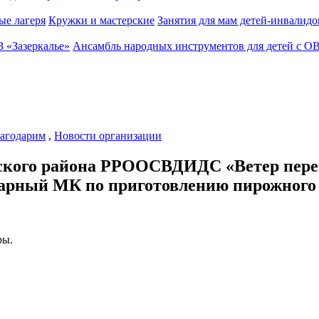
ые лагеря
Кружки и мастерские
Занятия для мам детей-инвалидо
З «Зазеркалье»
Ансамбль народных инструментов для детей с О
агодарим
,
Новости организации
айского района РРООСВДИДС «Ветер пере
арный МК по приготовлению пирожного б
ры.