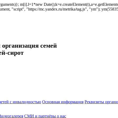
ush(arguments)}; m[i].l=1*new Date();k=e.createElement(t),a=e.getEleme
ent, "script", "https://mc.yandex.ru/metrika/tag.js", "ym"); ym(558353
 организация семей
ей-сирот
етей с инвалидностью
Основная информация
Реквизиты органи
Видеогалерея
СМИ и партнёры о нас