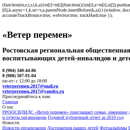
(function(m,e,t,r,i,k,a){m[i]=m[i]||function(){(m[i].a=m[i].a||[]).p
[0],k.async=1,k.src=r,a.parentNode.insertBefore(k,a)}) (window, docum
accurateTrackBounce:true, webvisor:true, trackHash:true });
«Ветер перемен»
Ростовская региональная общественная
воспитывающих детей-инвалидов и дет
8 (904) 340-44-86
8 (908) 507-91-04
пн-пт: с 12:00 до 18:00
veterperemen.2017@mail.ru
veterperemen.2017@yandex.ru
Присоединяйтесь к нам:
Главная
О нас
РРООСВДИДС «Ветер перемен» приглашает семьи, имеющие д
и отчеты организации
Годовой публичный отчет за 2019 год
Новости
Новости организации
Достижения наших детей
Фотоальбомы