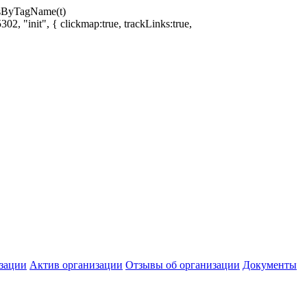
ntsByTagName(t)
02, "init", { clickmap:true, trackLinks:true,
зации
Актив организации
Отзывы об организации
Документы