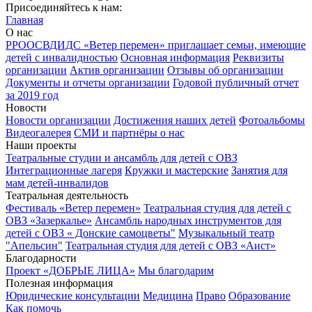
Присоединяйтесь к нам:
Главная
О нас
РРООСВДИДС «Ветер перемен» приглашает семьи, имеющие
детей с инвалидностью
Основная информация
Реквизиты
организации
Актив организации
Отзывы об организации
Документы и отчеты организации
Годовой публичный отчет
за 2019 год
Новости
Новости организации
Достижения наших детей
Фотоальбомы
Видеогалерея
СМИ и партнёры о нас
Наши проекты
Театральные студии и ансамбль для детей с ОВЗ
Интеграционные лагеря
Кружки и мастерские
Занятия для
мам детей-инвалидов
Театральная деятельность
Фестиваль «Ветер перемен»
Театральная студия для детей с
ОВЗ «Зазеркалье»
Ансамбль народных инструментов для
детей с ОВЗ « Донские самоцветы"
Музыкальный театр
"Апельсин"
Театральная студия для детей с ОВЗ «Аист»
Благодарности
Проект «ДОБРЫЕ ЛИЦА»
Мы благодарим
Полезная информация
Юридические консультации
Медицина
Право
Образование
Как помочь