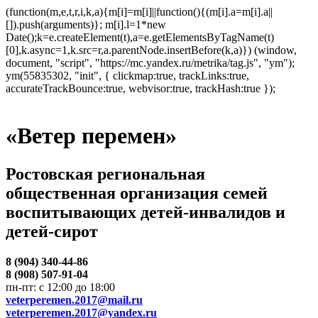
(function(m,e,t,r,i,k,a){m[i]=m[i]||function(){(m[i].a=m[i].a||
[]).push(arguments)}; m[i].l=1*new
Date();k=e.createElement(t),a=e.getElementsByTagName(t)
[0],k.async=1,k.src=r,a.parentNode.insertBefore(k,a)}) (window,
document, "script", "https://mc.yandex.ru/metrika/tag.js", "ym");
ym(55835302, "init", { clickmap:true, trackLinks:true,
accurateTrackBounce:true, webvisor:true, trackHash:true });
«Ветер перемен»
Ростовская региональная
общественная организация семей
воспитывающих детей-инвалидов и
детей-сирот
8 (904) 340-44-86
8 (908) 507-91-04
пн-пт: с 12:00 до 18:00
veterperemen.2017@mail.ru
veterperemen.2017@yandex.ru