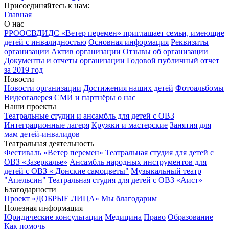
Присоединяйтесь к нам:
Главная
О нас
РРООСВДИДС «Ветер перемен» приглашает семьи, имеющие
детей с инвалидностью
Основная информация
Реквизиты
организации
Актив организации
Отзывы об организации
Документы и отчеты организации
Годовой публичный отчет
за 2019 год
Новости
Новости организации
Достижения наших детей
Фотоальбомы
Видеогалерея
СМИ и партнёры о нас
Наши проекты
Театральные студии и ансамбль для детей с ОВЗ
Интеграционные лагеря
Кружки и мастерские
Занятия для
мам детей-инвалидов
Театральная деятельность
Фестиваль «Ветер перемен»
Театральная студия для детей с
ОВЗ «Зазеркалье»
Ансамбль народных инструментов для
детей с ОВЗ « Донские самоцветы"
Музыкальный театр
"Апельсин"
Театральная студия для детей с ОВЗ «Аист»
Благодарности
Проект «ДОБРЫЕ ЛИЦА»
Мы благодарим
Полезная информация
Юридические консультации
Медицина
Право
Образование
Как помочь