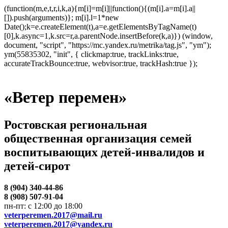
(function(m,e,t,r,i,k,a){m[i]=m[i]||function(){(m[i].a=m[i].a||
[]).push(arguments)}; m[i].l=1*new
Date();k=e.createElement(t),a=e.getElementsByTagName(t)
[0],k.async=1,k.src=r,a.parentNode.insertBefore(k,a)}) (window,
document, "script", "https://mc.yandex.ru/metrika/tag.js", "ym");
ym(55835302, "init", { clickmap:true, trackLinks:true,
accurateTrackBounce:true, webvisor:true, trackHash:true });
«Ветер перемен»
Ростовская региональная
общественная организация семей
воспитывающих детей-инвалидов и
детей-сирот
8 (904) 340-44-86
8 (908) 507-91-04
пн-пт: с 12:00 до 18:00
veterperemen.2017@mail.ru
veterperemen.2017@yandex.ru