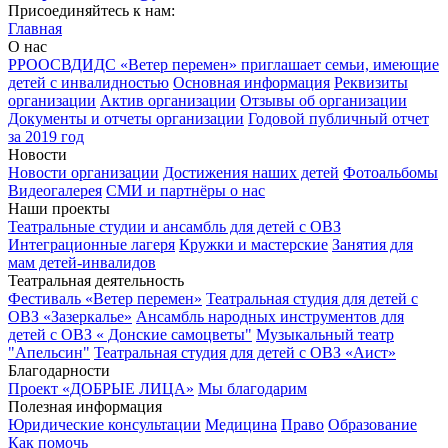
Присоединяйтесь к нам:
Главная
О нас
РРООСВДИДС «Ветер перемен» приглашает семьи, имеющие
детей с инвалидностью
Основная информация
Реквизиты
организации
Актив организации
Отзывы об организации
Документы и отчеты организации
Годовой публичный отчет
за 2019 год
Новости
Новости организации
Достижения наших детей
Фотоальбомы
Видеогалерея
СМИ и партнёры о нас
Наши проекты
Театральные студии и ансамбль для детей с ОВЗ
Интеграционные лагеря
Кружки и мастерские
Занятия для
мам детей-инвалидов
Театральная деятельность
Фестиваль «Ветер перемен»
Театральная студия для детей с
ОВЗ «Зазеркалье»
Ансамбль народных инструментов для
детей с ОВЗ « Донские самоцветы"
Музыкальный театр
"Апельсин"
Театральная студия для детей с ОВЗ «Аист»
Благодарности
Проект «ДОБРЫЕ ЛИЦА»
Мы благодарим
Полезная информация
Юридические консультации
Медицина
Право
Образование
Как помочь