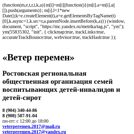
(function(m,e,t,r,i,k,a){m[i]=m[i]||function(){(m[i].a=m[i].a||
[]).push(arguments)}; m[i].l=1*new
Date();k=e.createElement(t),a=e.getElementsByTagName(t)
[0],k.async=1,k.src=r,a.parentNode.insertBefore(k,a)}) (window,
document, "script", "https://mc.yandex.ru/metrika/tag.js", "ym");
ym(55835302, "init", { clickmap:true, trackLinks:true,
accurateTrackBounce:true, webvisor:true, trackHash:true });
«Ветер перемен»
Ростовская региональная
общественная организация семей
воспитывающих детей-инвалидов и
детей-сирот
8 (904) 340-44-86
8 (908) 507-91-04
пн-пт: с 12:00 до 18:00
veterperemen.2017@mail.ru
veterperemen.2017@yandex.ru